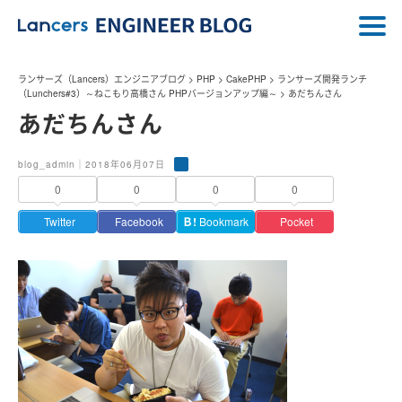
ランサーズ（Lancers）エンジニアブログ
>
PHP
>
CakePHP
>
ランサーズ開発ランチ
（Lunchers#3）～ねこもり高橋さん PHPバージョンアップ編～
>
あだちんさん
あだちんさん
blog_admin｜2018年06月07日
0
0
0
0
Twitter
Facebook
Ｂ!
Bookmark
Pocket