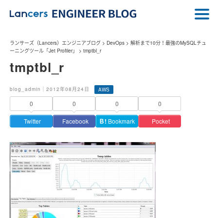
ランサーズ（Lancers）エンジニアブログ
>
DevOps
>
解析まで10分！最強のMySQLチュ
ーニングツール「Jet Profiler」
>
tmptbl_r
tmptbl_r
blog_admin｜2012年08月24日
AWS
0
0
0
0
Twitter
Facebook
Ｂ!
Bookmark
Pocket