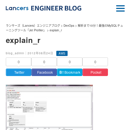
ランサーズ（Lancers）エンジニアブログ
>
DevOps
>
解析まで10分！最強のMySQLチュ
ーニングツール「Jet Profiler」
>
explain_r
explain_r
blog_admin｜2012年08月24日
AWS
0
0
0
0
Twitter
Facebook
Ｂ!
Bookmark
Pocket