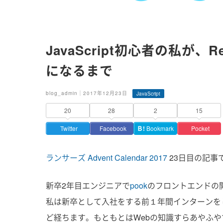
JavaScript初心者の私が、
になるまで
blog_admin｜2017年12月23日
JavaScript
20
28
2
15
Twitter
Facebook
Ｂ!
Bookmark
Pocket
ランサーズ Advent Calendar 2017
23日目の記事
新卒2年目エンジニアで
pook
のフロントエンドの
私は新卒として入社をする前１年間インターンをし
ど経ちます。もともとはWebの知識すらあやふやで、