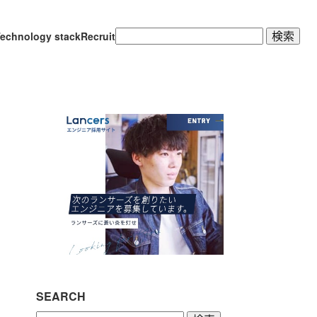
検
echnology stack
Recruit
索:
SEARCH