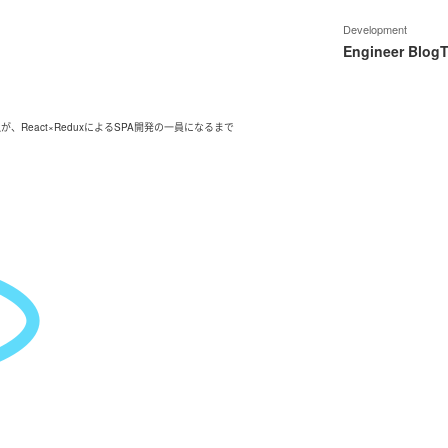
Development
Engineer Blog
T
者の私が、React×ReduxによるSPA開発の一員になるまで