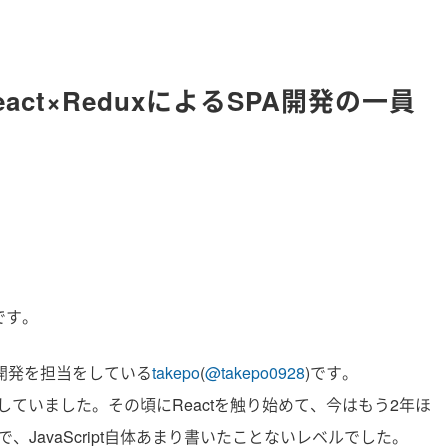
React×ReduxによるSPA開発の一員
です。
開発を担当をしている
takepo
(
@takepo0928
)です。
ていました。その頃にReactを触り始めて、今はもう2年ほ
JavaScript自体あまり書いたことないレベルでした。