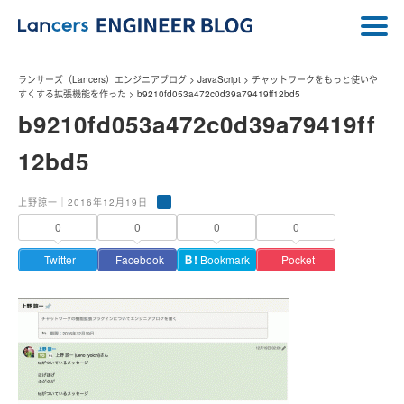
ランサーズ（Lancers）エンジニアブログ
>
JavaScript
>
チャットワークをもっと使いや
すくする拡張機能を作った
>
b9210fd053a472c0d39a79419ff12bd5
b9210fd053a472c0d39a79419ff
12bd5
上野諒一｜2016年12月19日
0
0
0
0
Twitter
Facebook
Ｂ!
Bookmark
Pocket