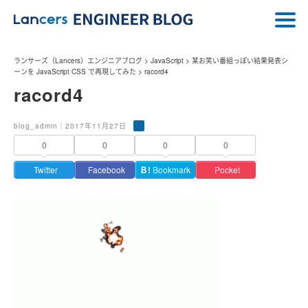
ランサーズ（Lancers）エンジニアブログ
>
JavaScript
>
某お笑い番組っぽい結果発表シ
ーンを JavaScript CSS で再現してみた
>
racord4
racord4
blog_admin｜2017年11月27日
0
0
0
0
Twitter
Facebook
Ｂ!
Bookmark
Pocket