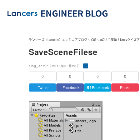
ランサーズ（Lancers）エンジニアブログ
>
iOS
>
uGUIで簡単！Unityク
SaveSceneFilese
blog_admin｜2015年05月28日
0
0
0
0
Twitter
Facebook
Ｂ!
Bookmark
Pocket