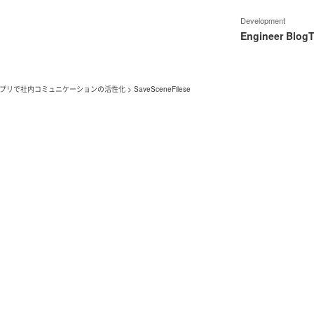
Development
Engineer Blog
T
イズアプリで社内コミュニケーションの活性化
>
SaveSceneFilese