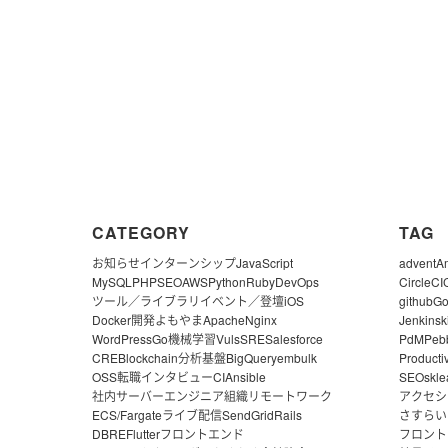
CATEGORY
TAG
お知らせ
インターンシップ
JavaScript
advent
A
MySQL
PHP
SEO
AWS
Python
Ruby
DevOps
CircleCI
ツール／ライブラリ
イベント／登壇
iOS
github
G
Docker
開発よもやま
Apache
Nginx
Jenkins
k
WordPress
Go
機械学習
Vuls
SRE
Salesforce
PdM
Peb
CRE
Blockchain
分析基盤
BigQuery
embulk
Producti
OSS
転職
インタビュー
CI
Ansible
SEO
skle
社内サーバー
エンジニア組織
リモートワーク
アクセシ
ECS/Fargate
ライブ配信
SendGrid
Rails
さすらい
DBRE
Flutter
フロントエンド
フロント