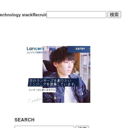
検
echnology stack
Recruit
索:
SEARCH