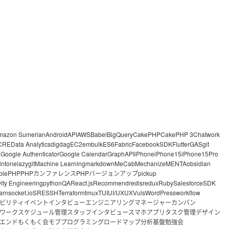
mazon Sumerian
Android
API
AWS
Babel
BigQuery
CakePHP
CakePHP 3
Chatwork
CRE
Data Analytics
digdag
EC2
embulk
ES6
Fabric
FacebookSDK
Flutter
GAS
git
o
Google Authenticator
Google Calendar
GraphAPI
iPhone
iPhone15
iPhone15Pro
intone
lazygit
Machine Learning
markdown
MeCab
Mechanize
MENTA
obsidian
ble
PHP
PHPカンファレンス
PHPバージョンアップ
pickup
vity Engineering
python
QA
React.js
Recommend
redis
redux
Ruby
Salesforce
SDK
arn
socket.io
SRE
SSH
Terraform
tmux
TUI
UI/UX
UX
Vuls
WordPress
workflow
ビリティ
イベント
インタビュー
エンジニアリングマネージャー
カンバン
ワーク
スケジュール管理
スタッフインタビュー
スマホアプリ
タスク管理
デザイン
エンド
もくもく会
モブプログラミング
ロードマップ
分析基盤
勉強会