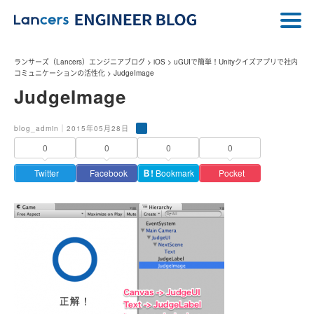
ランサーズ（Lancers）エンジニアブログ
>
iOS
>
uGUIで簡単！Unityクイズアプリで社内
コミュニケーションの活性化
>
JudgeImage
JudgeImage
blog_admin｜2015年05月28日
0
0
0
0
Twitter
Facebook
Ｂ!
Bookmark
Pocket