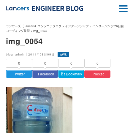
ランサーズ（Lancers）エンジニアブログ
>
インターンシップ
>
インターンシップ6日目
コーディング技術
>
img_0054
img_0054
blog_admin｜2011年08月09日
AWS
0
0
0
0
Twitter
Facebook
Ｂ!
Bookmark
Pocket