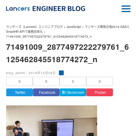
ランサーズ（Lancers）エンジニアブログ
>
JavaScript
>
ランサーズ開発合宿2019 GASと
SmartHR APIで業務効率化
>
71491009_2877497222279761_6125462845518774272_n
71491009_2877497222279761_6
125462845518774272_n
blog_admin｜2019年10月09日
0
0
0
0
Twitter
Facebook
Ｂ!
Bookmark
Pocket