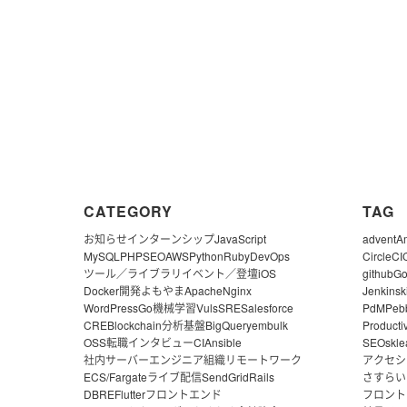
CATEGORY
TAG
お知らせ
インターンシップ
JavaScript
advent
A
MySQL
PHP
SEO
AWS
Python
Ruby
DevOps
CircleCI
ツール／ライブラリ
イベント／登壇
iOS
github
G
Docker
開発よもやま
Apache
Nginx
Jenkins
k
WordPress
Go
機械学習
Vuls
SRE
Salesforce
PdM
Peb
CRE
Blockchain
分析基盤
BigQuery
embulk
Producti
OSS
転職
インタビュー
CI
Ansible
SEO
skle
社内サーバー
エンジニア組織
リモートワーク
アクセシ
ECS/Fargate
ライブ配信
SendGrid
Rails
さすらい
DBRE
Flutter
フロントエンド
フロント