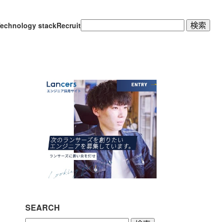
検
echnology stack
Recruit
索:
SEARCH