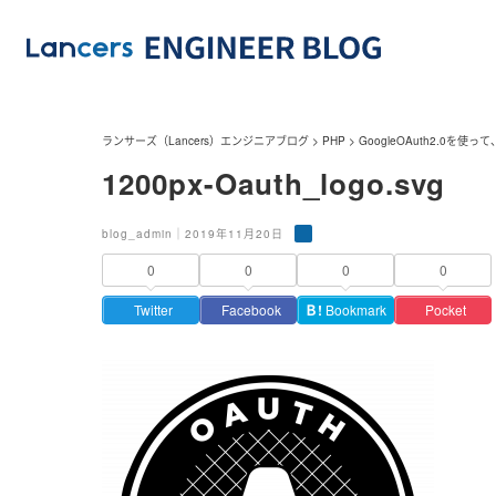
ランサーズ（Lancers）エンジニアブログ
>
PHP
>
GoogleOAuth2.0を
1200px-Oauth_logo.svg
blog_admin｜2019年11月20日
0
0
0
0
Twitter
Facebook
Ｂ!
Bookmark
Pocket