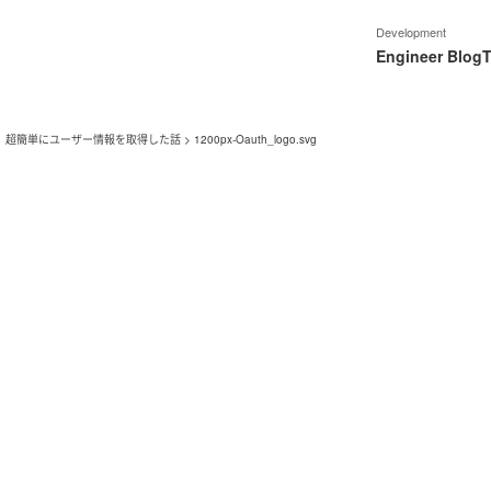
Development
Engineer Blog
T
使って、超簡単にユーザー情報を取得した話
>
1200px-Oauth_logo.svg