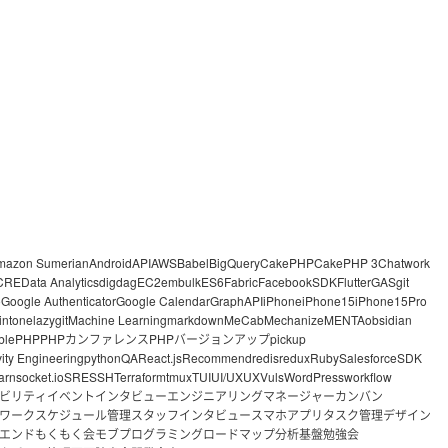
mazon Sumerian
Android
API
AWS
Babel
BigQuery
CakePHP
CakePHP 3
Chatwork
CRE
Data Analytics
digdag
EC2
embulk
ES6
Fabric
FacebookSDK
Flutter
GAS
git
o
Google Authenticator
Google Calendar
GraphAPI
iPhone
iPhone15
iPhone15Pro
intone
lazygit
Machine Learning
markdown
MeCab
Mechanize
MENTA
obsidian
ble
PHP
PHPカンファレンス
PHPバージョンアップ
pickup
vity Engineering
python
QA
React.js
Recommend
redis
redux
Ruby
Salesforce
SDK
arn
socket.io
SRE
SSH
Terraform
tmux
TUI
UI/UX
UX
Vuls
WordPress
workflow
ビリティ
イベント
インタビュー
エンジニアリングマネージャー
カンバン
ワーク
スケジュール管理
スタッフインタビュー
スマホアプリ
タスク管理
デザイン
エンド
もくもく会
モブプログラミング
ロードマップ
分析基盤
勉強会