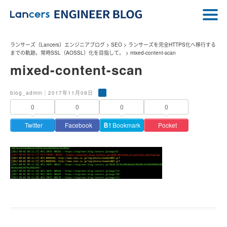
ランサーズ（Lancers）エンジニアブログ
>
SEO
>
ランサーズを完全HTTPS化へ移行する
までの軌跡。常時SSL（AOSSL）化を目指して。
>
mixed-content-scan
mixed-content-scan
blog_admin｜2017年11月09日
0
0
0
0
Twitter
Facebook
Ｂ!
Bookmark
Pocket