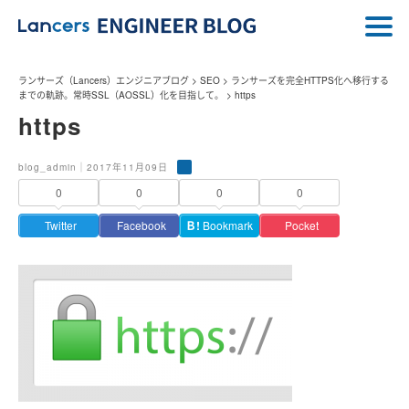
ランサーズ（Lancers）エンジニアブログ
>
SEO
>
ランサーズを完全HTTPS化へ移行する
までの軌跡。常時SSL（AOSSL）化を目指して。
>
https
https
blog_admin｜2017年11月09日
0
0
0
0
Twitter
Facebook
Ｂ!
Bookmark
Pocket