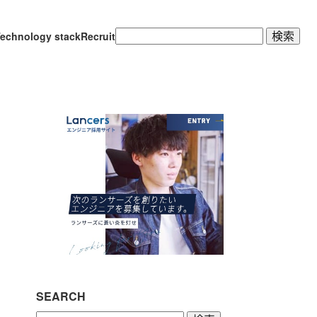
検
echnology stack
Recruit
索:
SEARCH