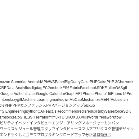
mazon Sumerian
Android
API
AWS
Babel
BigQuery
CakePHP
CakePHP 3
Chatwork
CRE
Data Analytics
digdag
EC2
embulk
ES6
Fabric
FacebookSDK
Flutter
GAS
git
o
Google Authenticator
Google Calendar
GraphAPI
iPhone
iPhone15
iPhone15Pro
intone
lazygit
Machine Learning
markdown
MeCab
Mechanize
MENTA
obsidian
ble
PHP
PHPカンファレンス
PHPバージョンアップ
pickup
vity Engineering
python
QA
React.js
Recommend
redis
redux
Ruby
Salesforce
SDK
arn
socket.io
SRE
SSH
Terraform
tmux
TUI
UI/UX
UX
Vuls
WordPress
workflow
ビリティ
イベント
インタビュー
エンジニアリングマネージャー
カンバン
ワーク
スケジュール管理
スタッフインタビュー
スマホアプリ
タスク管理
デザイン
エンド
もくもく会
モブプログラミング
ロードマップ
分析基盤
勉強会