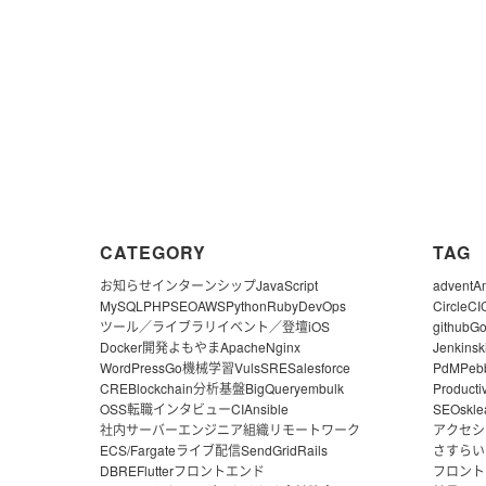
CATEGORY
TAG
お知らせ
インターンシップ
JavaScript
advent
A
MySQL
PHP
SEO
AWS
Python
Ruby
DevOps
CircleCI
ツール／ライブラリ
イベント／登壇
iOS
github
G
Docker
開発よもやま
Apache
Nginx
Jenkins
k
WordPress
Go
機械学習
Vuls
SRE
Salesforce
PdM
Peb
CRE
Blockchain
分析基盤
BigQuery
embulk
Producti
OSS
転職
インタビュー
CI
Ansible
SEO
skle
社内サーバー
エンジニア組織
リモートワーク
アクセシ
ECS/Fargate
ライブ配信
SendGrid
Rails
さすらい
DBRE
Flutter
フロントエンド
フロント