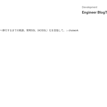
Development
Engineer Blog
T
化へ移行するまでの軌跡。常時SSL（AOSSL）化を目指して。
>
chatwork