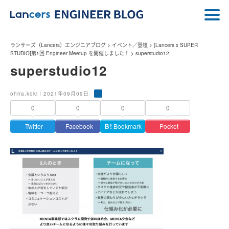
ランサーズ（Lancers）エンジニアブログ
>
イベント／登壇
>
[Lancers x SUPER
STUDIO]第1回 Engineer Meetup を開催しました！
>
superstudio12
superstudio12
ohira.koki｜2021年09月09日
0
0
0
0
Twitter
Facebook
Ｂ!
Bookmark
Pocket