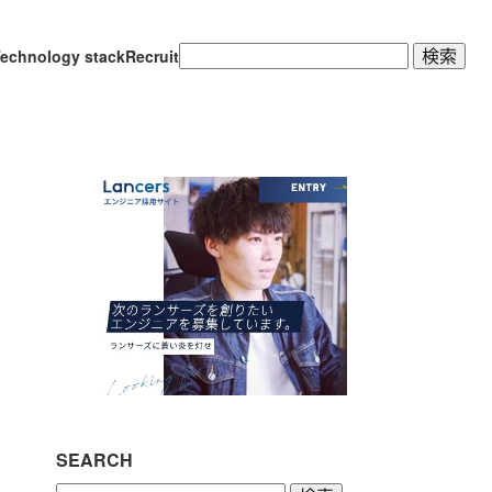
検
echnology stack
Recruit
索:
SEARCH