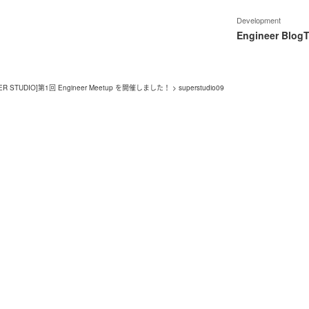
Development
Engineer Blog
T
UPER STUDIO]第1回 Engineer Meetup を開催しました！
>
superstudio09