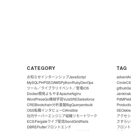
CATEGORY
TAG
お知らせ
インターンシップ
JavaScript
advent
A
MySQL
PHP
SEO
AWS
Python
Ruby
DevOps
CircleCI
ツール／ライブラリ
イベント／登壇
iOS
github
G
Docker
開発よもやま
Apache
Nginx
Jenkins
k
WordPress
Go
機械学習
Vuls
SRE
Salesforce
PdM
Peb
CRE
Blockchain
分析基盤
BigQuery
embulk
Producti
OSS
転職
インタビュー
CI
Ansible
SEO
skle
社内サーバー
エンジニア組織
リモートワーク
アクセシ
ECS/Fargate
ライブ配信
SendGrid
Rails
さすらい
DBRE
Flutter
フロントエンド
フロント