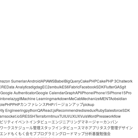
mazon Sumerian
Android
API
AWS
Babel
BigQuery
CakePHP
CakePHP 3
Chatwork
CRE
Data Analytics
digdag
EC2
embulk
ES6
Fabric
FacebookSDK
Flutter
GAS
git
o
Google Authenticator
Google Calendar
GraphAPI
iPhone
iPhone15
iPhone15Pro
intone
lazygit
Machine Learning
markdown
MeCab
Mechanize
MENTA
obsidian
ble
PHP
PHPカンファレンス
PHPバージョンアップ
pickup
vity Engineering
python
QA
React.js
Recommend
redis
redux
Ruby
Salesforce
SDK
arn
socket.io
SRE
SSH
Terraform
tmux
TUI
UI/UX
UX
Vuls
WordPress
workflow
ビリティ
イベント
インタビュー
エンジニアリングマネージャー
カンバン
ワーク
スケジュール管理
スタッフインタビュー
スマホアプリ
タスク管理
デザイン
エンド
もくもく会
モブプログラミング
ロードマップ
分析基盤
勉強会