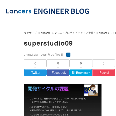
ランサーズ（Lancers）エンジニアブログ
>
イベント／登壇
>
[Lancers x S
superstudio09
ohira.koki｜2021年09月09日
0
0
0
0
Twitter
Facebook
Ｂ!
Bookmark
Pocket