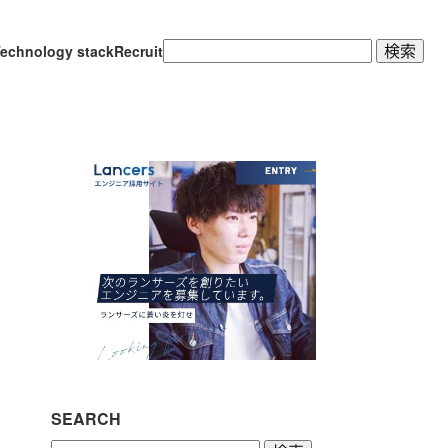
検
echnology stack
Recruit
索:
SEARCH