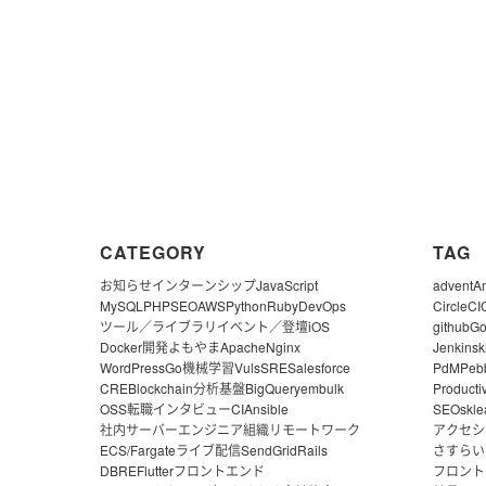
CATEGORY
TAG
お知らせ
インターンシップ
JavaScript
advent
A
MySQL
PHP
SEO
AWS
Python
Ruby
DevOps
CircleCI
ツール／ライブラリ
イベント／登壇
iOS
github
G
Docker
開発よもやま
Apache
Nginx
Jenkins
k
WordPress
Go
機械学習
Vuls
SRE
Salesforce
PdM
Peb
CRE
Blockchain
分析基盤
BigQuery
embulk
Producti
OSS
転職
インタビュー
CI
Ansible
SEO
skle
社内サーバー
エンジニア組織
リモートワーク
アクセシ
ECS/Fargate
ライブ配信
SendGrid
Rails
さすらい
DBRE
Flutter
フロントエンド
フロント