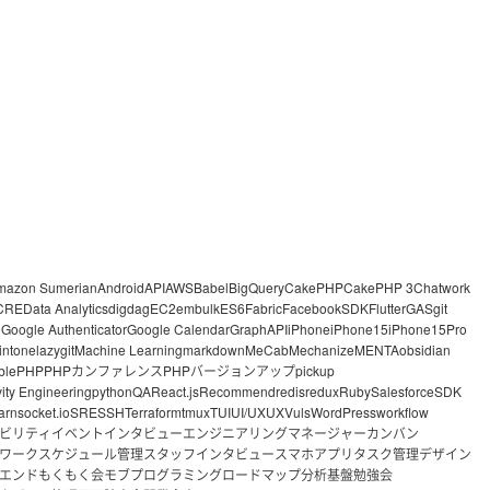
mazon Sumerian
Android
API
AWS
Babel
BigQuery
CakePHP
CakePHP 3
Chatwork
CRE
Data Analytics
digdag
EC2
embulk
ES6
Fabric
FacebookSDK
Flutter
GAS
git
o
Google Authenticator
Google Calendar
GraphAPI
iPhone
iPhone15
iPhone15Pro
intone
lazygit
Machine Learning
markdown
MeCab
Mechanize
MENTA
obsidian
ble
PHP
PHPカンファレンス
PHPバージョンアップ
pickup
vity Engineering
python
QA
React.js
Recommend
redis
redux
Ruby
Salesforce
SDK
arn
socket.io
SRE
SSH
Terraform
tmux
TUI
UI/UX
UX
Vuls
WordPress
workflow
ビリティ
イベント
インタビュー
エンジニアリングマネージャー
カンバン
ワーク
スケジュール管理
スタッフインタビュー
スマホアプリ
タスク管理
デザイン
エンド
もくもく会
モブプログラミング
ロードマップ
分析基盤
勉強会