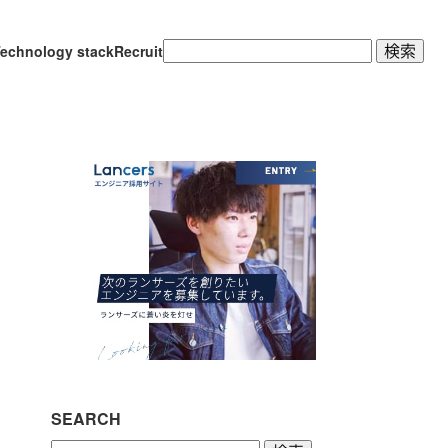
検
echnology stack
Recruit
索:
SEARCH