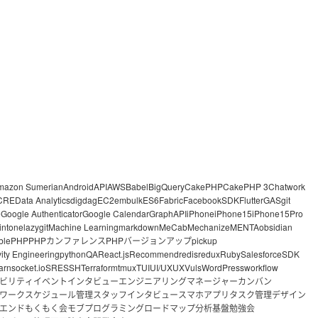
mazon Sumerian
Android
API
AWS
Babel
BigQuery
CakePHP
CakePHP 3
Chatwork
CRE
Data Analytics
digdag
EC2
embulk
ES6
Fabric
FacebookSDK
Flutter
GAS
git
o
Google Authenticator
Google Calendar
GraphAPI
iPhone
iPhone15
iPhone15Pro
intone
lazygit
Machine Learning
markdown
MeCab
Mechanize
MENTA
obsidian
ble
PHP
PHPカンファレンス
PHPバージョンアップ
pickup
vity Engineering
python
QA
React.js
Recommend
redis
redux
Ruby
Salesforce
SDK
arn
socket.io
SRE
SSH
Terraform
tmux
TUI
UI/UX
UX
Vuls
WordPress
workflow
ビリティ
イベント
インタビュー
エンジニアリングマネージャー
カンバン
ワーク
スケジュール管理
スタッフインタビュー
スマホアプリ
タスク管理
デザイン
エンド
もくもく会
モブプログラミング
ロードマップ
分析基盤
勉強会