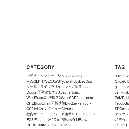
CATEGORY
TAG
お知らせ
インターンシップ
JavaScript
advent
A
MySQL
PHP
SEO
AWS
Python
Ruby
DevOps
CircleCI
ツール／ライブラリ
イベント／登壇
iOS
github
G
Docker
開発よもやま
Apache
Nginx
Jenkins
k
WordPress
Go
機械学習
Vuls
SRE
Salesforce
PdM
Peb
CRE
Blockchain
分析基盤
BigQuery
embulk
Producti
OSS
転職
インタビュー
CI
Ansible
SEO
skle
社内サーバー
エンジニア組織
リモートワーク
アクセシ
ECS/Fargate
ライブ配信
SendGrid
Rails
さすらい
DBRE
Flutter
フロントエンド
フロント