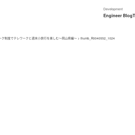
Development
Engineer Blog
T
ーク制度でテレワークと週末小旅行を楽しむ〜岡山県編〜
>
thumb_R0040552_1024