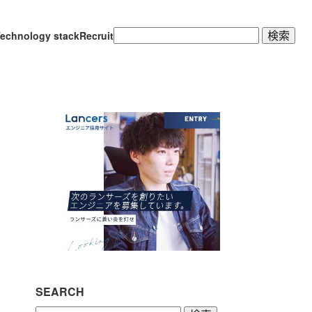
検
echnology stack
Recruit
索:
SEARCH