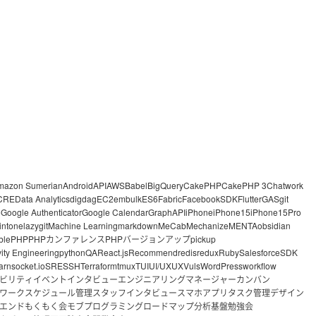
mazon Sumerian
Android
API
AWS
Babel
BigQuery
CakePHP
CakePHP 3
Chatwork
CRE
Data Analytics
digdag
EC2
embulk
ES6
Fabric
FacebookSDK
Flutter
GAS
git
o
Google Authenticator
Google Calendar
GraphAPI
iPhone
iPhone15
iPhone15Pro
intone
lazygit
Machine Learning
markdown
MeCab
Mechanize
MENTA
obsidian
ble
PHP
PHPカンファレンス
PHPバージョンアップ
pickup
vity Engineering
python
QA
React.js
Recommend
redis
redux
Ruby
Salesforce
SDK
arn
socket.io
SRE
SSH
Terraform
tmux
TUI
UI/UX
UX
Vuls
WordPress
workflow
ビリティ
イベント
インタビュー
エンジニアリングマネージャー
カンバン
ワーク
スケジュール管理
スタッフインタビュー
スマホアプリ
タスク管理
デザイン
エンド
もくもく会
モブプログラミング
ロードマップ
分析基盤
勉強会