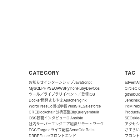
CATEGORY
TAG
お知らせ
インターンシップ
JavaScript
advent
A
MySQL
PHP
SEO
AWS
Python
Ruby
DevOps
CircleCI
ツール／ライブラリ
イベント／登壇
iOS
github
G
Docker
開発よもやま
Apache
Nginx
Jenkins
k
WordPress
Go
機械学習
Vuls
SRE
Salesforce
PdM
Peb
CRE
Blockchain
分析基盤
BigQuery
embulk
Producti
OSS
転職
インタビュー
CI
Ansible
SEO
skle
社内サーバー
エンジニア組織
リモートワーク
アクセシ
ECS/Fargate
ライブ配信
SendGrid
Rails
さすらい
DBRE
Flutter
フロントエンド
フロント