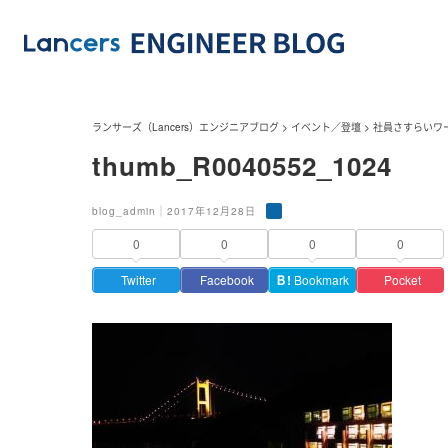
ランサーズ（Lancers）エンジニアブログ
>
イベント／登壇
>
社員さすらいワ
thumb_R0040552_1024
blog_admin｜2017年12月28日
0
0
0
0
Twitter
Facebook
Ｂ!
Bookmark
Pocket