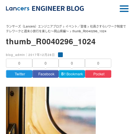
ランサーズ（Lancers）エンジニアブログ
>
イベント／登壇
>
社員さすらいワーク制度で
テレワークと週末小旅行を楽しむ〜岡山県編〜
>
thumb_R0040296_1024
thumb_R0040296_1024
blog_admin｜2017年12月28日
0
0
0
0
Twitter
Facebook
Ｂ!
Bookmark
Pocket