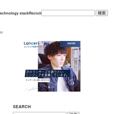
検
echnology stack
Recruit
索:
25
SEARCH