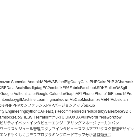
mazon Sumerian
Android
API
AWS
Babel
BigQuery
CakePHP
CakePHP 3
Chatwork
CRE
Data Analytics
digdag
EC2
embulk
ES6
Fabric
FacebookSDK
Flutter
GAS
git
o
Google Authenticator
Google Calendar
GraphAPI
iPhone
iPhone15
iPhone15Pro
intone
lazygit
Machine Learning
markdown
MeCab
Mechanize
MENTA
obsidian
ble
PHP
PHPカンファレンス
PHPバージョンアップ
pickup
vity Engineering
python
QA
React.js
Recommend
redis
redux
Ruby
Salesforce
SDK
arn
socket.io
SRE
SSH
Terraform
tmux
TUI
UI/UX
UX
Vuls
WordPress
workflow
ビリティ
イベント
インタビュー
エンジニアリングマネージャー
カンバン
ワーク
スケジュール管理
スタッフインタビュー
スマホアプリ
タスク管理
デザイン
エンド
もくもく会
モブプログラミング
ロードマップ
分析基盤
勉強会