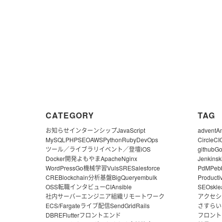
CATEGORY
TAG
お知らせ
インターンシップ
JavaScript
advent
A
MySQL
PHP
SEO
AWS
Python
Ruby
DevOps
CircleCI
ツール／ライブラリ
イベント／登壇
iOS
github
G
Docker
開発よもやま
Apache
Nginx
Jenkins
k
WordPress
Go
機械学習
Vuls
SRE
Salesforce
PdM
Peb
CRE
Blockchain
分析基盤
BigQuery
embulk
Producti
OSS
転職
インタビュー
CI
Ansible
SEO
skle
社内サーバー
エンジニア組織
リモートワーク
アクセシ
ECS/Fargate
ライブ配信
SendGrid
Rails
さすらい
DBRE
Flutter
フロントエンド
フロント