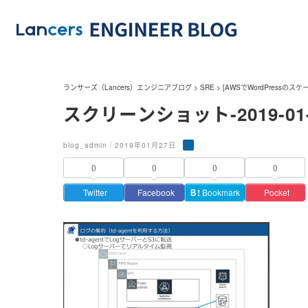
ランサーズ（Lancers）エンジニアブログ
>
SRE
>
[AWSでWordPressの
スクリーンショット-2019-01-27
blog_admin｜2019年01月27日
0
0
0
0
Twitter
Facebook
Ｂ!
Bookmark
Pocket