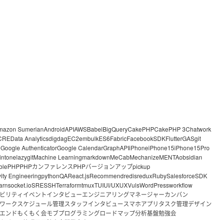
mazon Sumerian
Android
API
AWS
Babel
BigQuery
CakePHP
CakePHP 3
Chatwork
CRE
Data Analytics
digdag
EC2
embulk
ES6
Fabric
FacebookSDK
Flutter
GAS
git
o
Google Authenticator
Google Calendar
GraphAPI
iPhone
iPhone15
iPhone15Pro
intone
lazygit
Machine Learning
markdown
MeCab
Mechanize
MENTA
obsidian
ble
PHP
PHPカンファレンス
PHPバージョンアップ
pickup
vity Engineering
python
QA
React.js
Recommend
redis
redux
Ruby
Salesforce
SDK
arn
socket.io
SRE
SSH
Terraform
tmux
TUI
UI/UX
UX
Vuls
WordPress
workflow
ビリティ
イベント
インタビュー
エンジニアリングマネージャー
カンバン
ワーク
スケジュール管理
スタッフインタビュー
スマホアプリ
タスク管理
デザイン
エンド
もくもく会
モブプログラミング
ロードマップ
分析基盤
勉強会