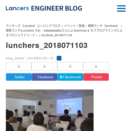
ランサーズ（Lancers）エンジニアブログ
>
イベント／登壇
>
開発ランチ（lunchers）
>
開発ランチ(Lunchers ＃6) ～kakakakakkuさんによるzenhub & モブプログラミングによ
るプロジェクトリード～
>
lunchers_2018071103
lunchers_2018071103
blog_admin｜2018年07月11日
0
0
0
0
Twitter
Facebook
Ｂ!
Bookmark
Pocket