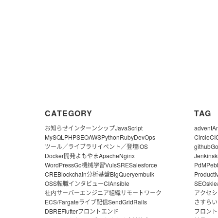
CATEGORY
TAG
お知らせ
インターンシップ
JavaScript
advent
A
MySQL
PHP
SEO
AWS
Python
Ruby
DevOps
CircleCI
ツール／ライブラリ
イベント／登壇
iOS
github
G
Docker
開発よもやま
Apache
Nginx
Jenkins
k
WordPress
Go
機械学習
Vuls
SRE
Salesforce
PdM
Peb
CRE
Blockchain
分析基盤
BigQuery
embulk
Producti
OSS
転職
インタビュー
CI
Ansible
SEO
skle
社内サーバー
エンジニア組織
リモートワーク
アクセシ
ECS/Fargate
ライブ配信
SendGrid
Rails
さすらい
DBRE
Flutter
フロントエンド
フロント