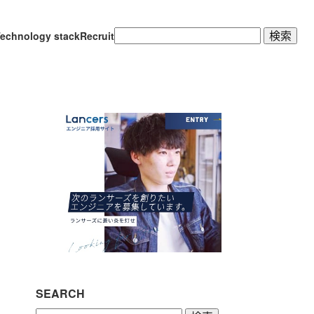
検
echnology stack
Recruit
索:
SEARCH