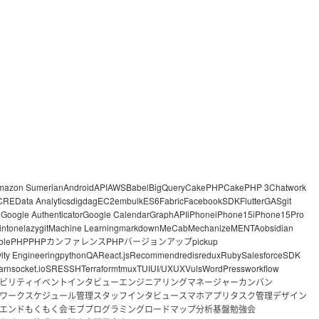
mazon Sumerian
Android
API
AWS
Babel
BigQuery
CakePHP
CakePHP 3
Chatwork
CRE
Data Analytics
digdag
EC2
embulk
ES6
Fabric
FacebookSDK
Flutter
GAS
git
o
Google Authenticator
Google Calendar
GraphAPI
iPhone
iPhone15
iPhone15Pro
intone
lazygit
Machine Learning
markdown
MeCab
Mechanize
MENTA
obsidian
ble
PHP
PHPカンファレンス
PHPバージョンアップ
pickup
vity Engineering
python
QA
React.js
Recommend
redis
redux
Ruby
Salesforce
SDK
arn
socket.io
SRE
SSH
Terraform
tmux
TUI
UI/UX
UX
Vuls
WordPress
workflow
ビリティ
イベント
インタビュー
エンジニアリングマネージャー
カンバン
ワーク
スケジュール管理
スタッフインタビュー
スマホアプリ
タスク管理
デザイン
エンド
もくもく会
モブプログラミング
ロードマップ
分析基盤
勉強会