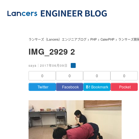
ランサーズ（Lancers）エンジニアブログ
>
PHP
>
CakePHP
>
ランサーズ開発
IMG_2929 2
saya｜2017年06月09日
0
0
0
0
Twitter
Facebook
Ｂ!
Bookmark
Pocket