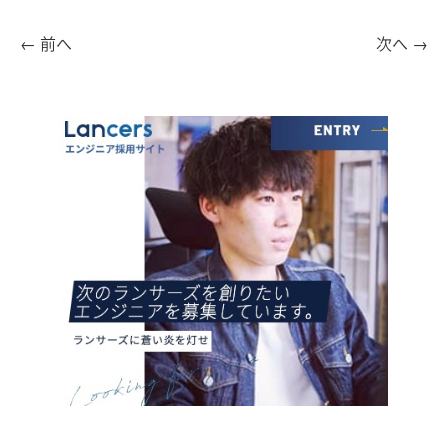
←
前へ
次へ
→