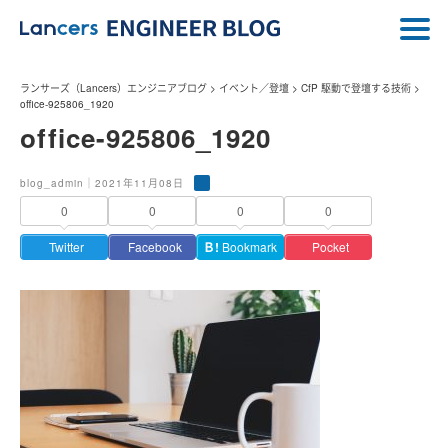
ランサーズ（Lancers）エンジニアブログ
>
イベント／登壇
>
CfP 駆動で登壇する技術
>
office-925806_1920
office-925806_1920
blog_admin｜2021年11月08日
0
0
0
0
Twitter
Facebook
Ｂ!
Bookmark
Pocket