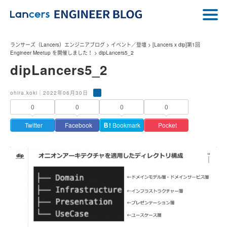
ランサーズ（Lancers）エンジニアブログ
>
イベント／登壇
>
[Lancers x dip]第1回
Engineer Meetup を開催しました！
>
dipLancers5_2
dipLancers5_2
ohira.koki｜2022年06月30日
0
0
0
0
Twitter
Facebook
Ｂ!
Bookmark
Pocket