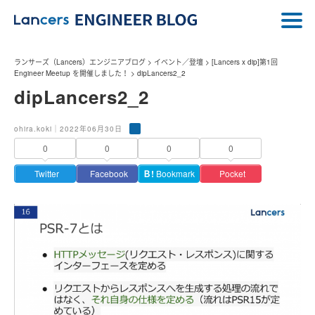
ランサーズ（Lancers）エンジニアブログ
>
イベント／登壇
>
[Lancers x dip]第1回
Engineer Meetup を開催しました！
>
dipLancers2_2
dipLancers2_2
ohira.koki｜2022年06月30日
0
0
0
0
Twitter
Facebook
Ｂ!
Bookmark
Pocket