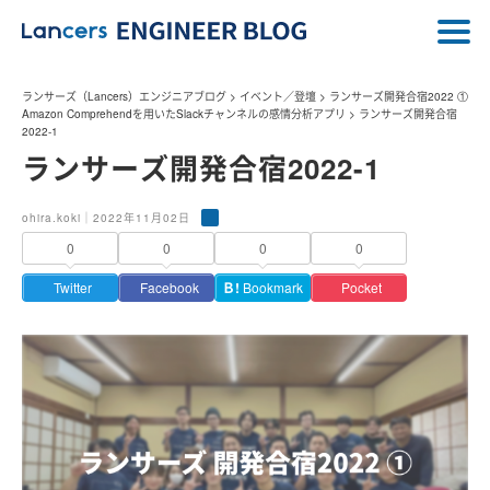
ランサーズ（Lancers）エンジニアブログ
>
イベント／登壇
>
ランサーズ開発合宿2022 ①
Amazon Comprehendを用いたSlackチャンネルの感情分析アプリ
>
ランサーズ開発合宿
2022-1
ランサーズ開発合宿2022-1
ohira.koki｜2022年11月02日
0
0
0
0
Twitter
Facebook
Ｂ!
Bookmark
Pocket