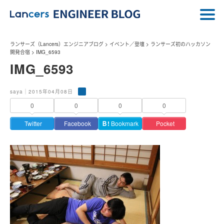
ランサーズ（Lancers）エンジニアブログ
>
イベント／登壇
>
ランサーズ初のハッカソン
開発合宿
>
IMG_6593
IMG_6593
saya｜2015年04月08日
0
0
0
0
Twitter
Facebook
Ｂ!
Bookmark
Pocket