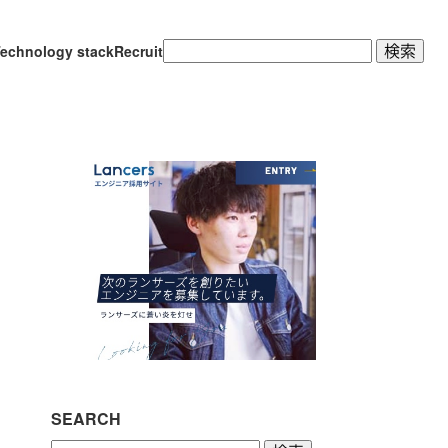
検
echnology stack
Recruit
索:
SEARCH