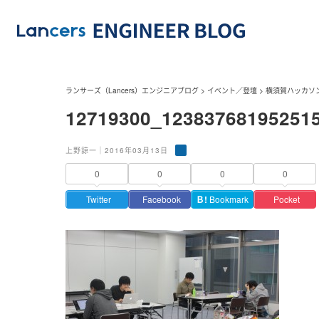
ランサーズ（Lancers）エンジニアブログ
>
イベント／登壇
>
横須賀ハッカソ
12719300_12383768195251
上野諒一｜2016年03月13日
0
0
0
0
Twitter
Facebook
Ｂ!
Bookmark
Pocket