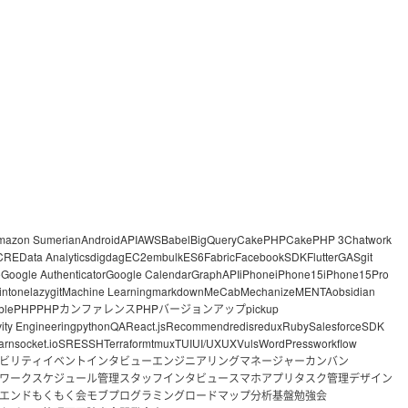
mazon Sumerian
Android
API
AWS
Babel
BigQuery
CakePHP
CakePHP 3
Chatwork
CRE
Data Analytics
digdag
EC2
embulk
ES6
Fabric
FacebookSDK
Flutter
GAS
git
o
Google Authenticator
Google Calendar
GraphAPI
iPhone
iPhone15
iPhone15Pro
intone
lazygit
Machine Learning
markdown
MeCab
Mechanize
MENTA
obsidian
ble
PHP
PHPカンファレンス
PHPバージョンアップ
pickup
vity Engineering
python
QA
React.js
Recommend
redis
redux
Ruby
Salesforce
SDK
arn
socket.io
SRE
SSH
Terraform
tmux
TUI
UI/UX
UX
Vuls
WordPress
workflow
ビリティ
イベント
インタビュー
エンジニアリングマネージャー
カンバン
ワーク
スケジュール管理
スタッフインタビュー
スマホアプリ
タスク管理
デザイン
エンド
もくもく会
モブプログラミング
ロードマップ
分析基盤
勉強会