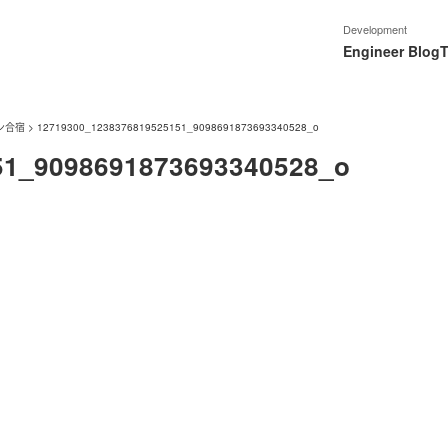
Development
Engineer Blog
T
ン合宿
>
12719300_1238376819525151_9098691873693340528_o
51_9098691873693340528_o