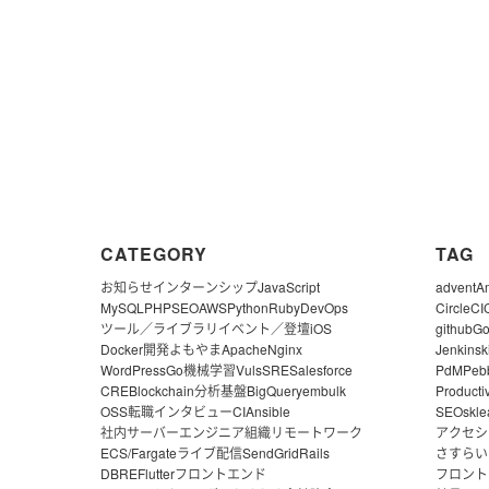
CATEGORY
TAG
お知らせ
インターンシップ
JavaScript
advent
A
MySQL
PHP
SEO
AWS
Python
Ruby
DevOps
CircleCI
ツール／ライブラリ
イベント／登壇
iOS
github
G
Docker
開発よもやま
Apache
Nginx
Jenkins
k
WordPress
Go
機械学習
Vuls
SRE
Salesforce
PdM
Peb
CRE
Blockchain
分析基盤
BigQuery
embulk
Producti
OSS
転職
インタビュー
CI
Ansible
SEO
skle
社内サーバー
エンジニア組織
リモートワーク
アクセシ
ECS/Fargate
ライブ配信
SendGrid
Rails
さすらい
DBRE
Flutter
フロントエンド
フロント