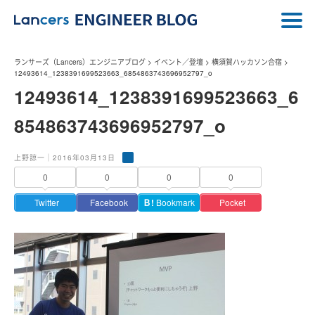
ランサーズ（Lancers）エンジニアブログ
>
イベント／登壇
>
横須賀ハッカソン合宿
>
12493614_1238391699523663_6854863743696952797_o
12493614_1238391699523663_6
854863743696952797_o
上野諒一｜2016年03月13日
0
0
0
0
Twitter
Facebook
Ｂ!
Bookmark
Pocket