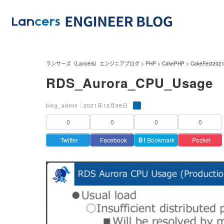
ランサーズ（Lancers）エンジニアブログ
>
PHP
>
CakePHP
>
CakeFest
RDS_Aurora_CPU_Usage
blog_admin｜2021年12月06日
0
0
0
0
Twitter
Facebook
Ｂ!
Bookmark
Pocket