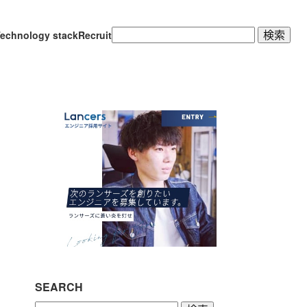
検
echnology stack
Recruit
索:
SEARCH