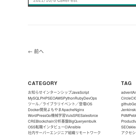
←
前へ
CATEGORY
TAG
お知らせ
インターンシップ
JavaScript
advent
A
MySQL
PHP
SEO
AWS
Python
Ruby
DevOps
CircleCI
ツール／ライブラリ
イベント／登壇
iOS
github
G
Docker
開発よもやま
Apache
Nginx
Jenkins
k
WordPress
Go
機械学習
Vuls
SRE
Salesforce
PdM
Peb
CRE
Blockchain
分析基盤
BigQuery
embulk
Producti
OSS
転職
インタビュー
CI
Ansible
SEO
skle
社内サーバー
エンジニア組織
リモートワーク
アクセシ