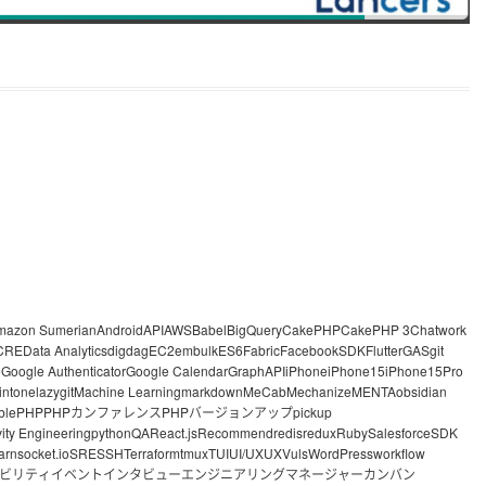
mazon Sumerian
Android
API
AWS
Babel
BigQuery
CakePHP
CakePHP 3
Chatwork
CRE
Data Analytics
digdag
EC2
embulk
ES6
Fabric
FacebookSDK
Flutter
GAS
git
o
Google Authenticator
Google Calendar
GraphAPI
iPhone
iPhone15
iPhone15Pro
intone
lazygit
Machine Learning
markdown
MeCab
Mechanize
MENTA
obsidian
ble
PHP
PHPカンファレンス
PHPバージョンアップ
pickup
vity Engineering
python
QA
React.js
Recommend
redis
redux
Ruby
Salesforce
SDK
arn
socket.io
SRE
SSH
Terraform
tmux
TUI
UI/UX
UX
Vuls
WordPress
workflow
ビリティ
イベント
インタビュー
エンジニアリングマネージャー
カンバン