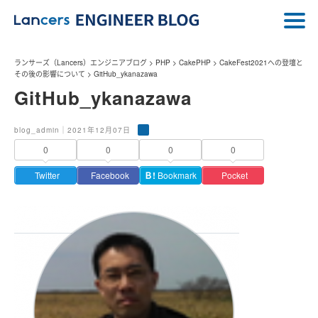
ランサーズ（Lancers）エンジニアブログ
>
PHP
>
CakePHP
>
CakeFest2021への登壇と
その後の影響について
>
GitHub_ykanazawa
GitHub_ykanazawa
blog_admin｜2021年12月07日
0
0
0
0
Twitter
Facebook
Ｂ!
Bookmark
Pocket