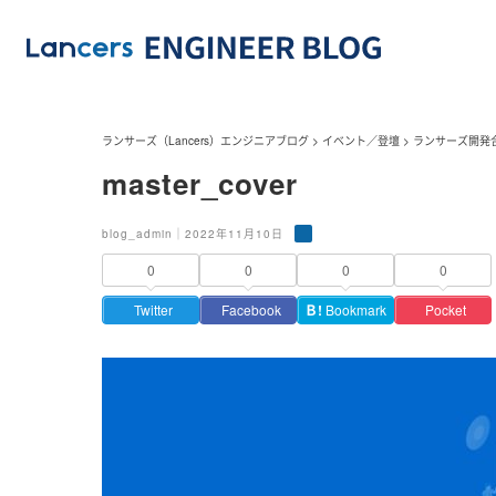
ランサーズ（Lancers）エンジニアブログ
>
イベント／登壇
>
ランサーズ開発合宿
master_cover
blog_admin｜2022年11月10日
0
0
0
0
Twitter
Facebook
Ｂ!
Bookmark
Pocket