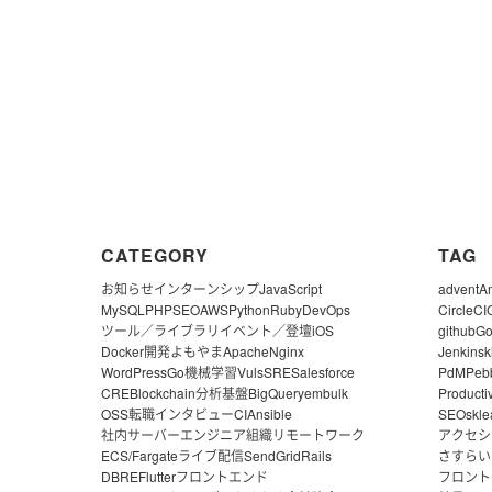
CATEGORY
TAG
お知らせ
インターンシップ
JavaScript
advent
A
MySQL
PHP
SEO
AWS
Python
Ruby
DevOps
CircleCI
ツール／ライブラリ
イベント／登壇
iOS
github
G
Docker
開発よもやま
Apache
Nginx
Jenkins
k
WordPress
Go
機械学習
Vuls
SRE
Salesforce
PdM
Peb
CRE
Blockchain
分析基盤
BigQuery
embulk
Producti
OSS
転職
インタビュー
CI
Ansible
SEO
skle
社内サーバー
エンジニア組織
リモートワーク
アクセシ
ECS/Fargate
ライブ配信
SendGrid
Rails
さすらい
DBRE
Flutter
フロントエンド
フロント