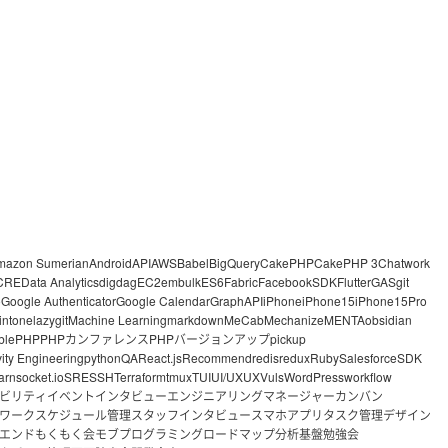
mazon Sumerian
Android
API
AWS
Babel
BigQuery
CakePHP
CakePHP 3
Chatwork
CRE
Data Analytics
digdag
EC2
embulk
ES6
Fabric
FacebookSDK
Flutter
GAS
git
o
Google Authenticator
Google Calendar
GraphAPI
iPhone
iPhone15
iPhone15Pro
intone
lazygit
Machine Learning
markdown
MeCab
Mechanize
MENTA
obsidian
ble
PHP
PHPカンファレンス
PHPバージョンアップ
pickup
vity Engineering
python
QA
React.js
Recommend
redis
redux
Ruby
Salesforce
SDK
arn
socket.io
SRE
SSH
Terraform
tmux
TUI
UI/UX
UX
Vuls
WordPress
workflow
ビリティ
イベント
インタビュー
エンジニアリングマネージャー
カンバン
ワーク
スケジュール管理
スタッフインタビュー
スマホアプリ
タスク管理
デザイン
エンド
もくもく会
モブプログラミング
ロードマップ
分析基盤
勉強会