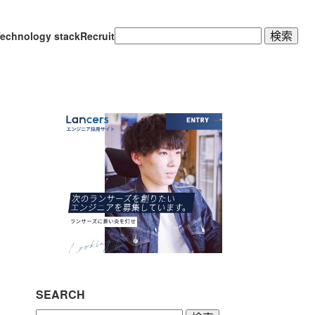
検
echnology stack
Recruit
索:
SEARCH