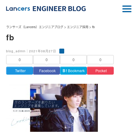
ランサーズ（Lancers）エンジニアブログ
>
エンジニア採用
>
fb
fb
blog_admin｜2021年08月27日
0
0
0
0
Twitter
Facebook
Ｂ!
Bookmark
Pocket