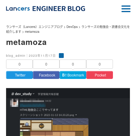
ランサーズ（Lancers）エンジニアブログ
>
DevOps
>
ランサーズの勉強会・読書会文化を
紹介します
>
metamoza
metamoza
blog_admin｜2023年11月17日
0
0
0
0
Twitter
Facebook
Ｂ!
Bookmark
Pocket