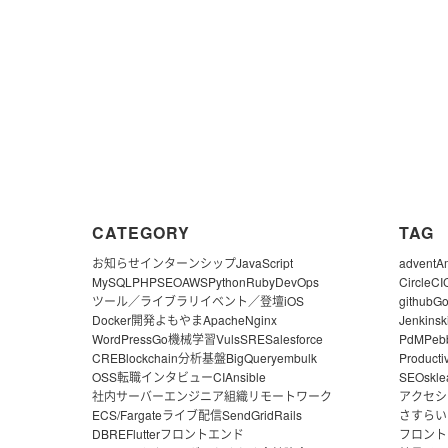
CATEGORY
TAG
お知らせ
インターンシップ
JavaScript
advent
A
MySQL
PHP
SEO
AWS
Python
Ruby
DevOps
CircleCI
ツール／ライブラリ
イベント／登壇
iOS
github
G
Docker
開発よもやま
Apache
Nginx
Jenkins
k
WordPress
Go
機械学習
Vuls
SRE
Salesforce
PdM
Peb
CRE
Blockchain
分析基盤
BigQuery
embulk
Producti
OSS
転職
インタビュー
CI
Ansible
SEO
skle
社内サーバー
エンジニア組織
リモートワーク
アクセシ
ECS/Fargate
ライブ配信
SendGrid
Rails
さすらい
DBRE
Flutter
フロントエンド
フロント