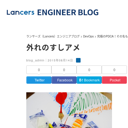
ランサーズ（Lancers）エンジニアブログ
>
DevOps
>
究極のPDCA！その名
外れのすしアメ
blog_admin｜2015年08月14日
0
0
0
0
Twitter
Facebook
Ｂ!
Bookmark
Pocket