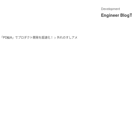
Development
Engineer Blog
T
も「PD鮨A」でプロダクト開発を超速化！
>
外れのすしアメ