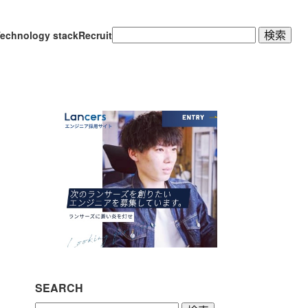
検
echnology stack
Recruit
索:
SEARCH