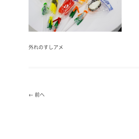
外れのすしアメ
←
前へ