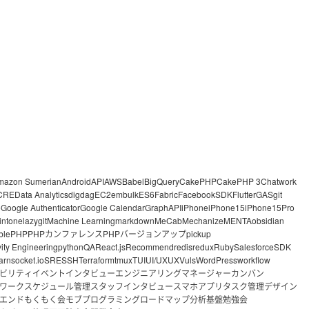
mazon Sumerian
Android
API
AWS
Babel
BigQuery
CakePHP
CakePHP 3
Chatwork
CRE
Data Analytics
digdag
EC2
embulk
ES6
Fabric
FacebookSDK
Flutter
GAS
git
o
Google Authenticator
Google Calendar
GraphAPI
iPhone
iPhone15
iPhone15Pro
intone
lazygit
Machine Learning
markdown
MeCab
Mechanize
MENTA
obsidian
ble
PHP
PHPカンファレンス
PHPバージョンアップ
pickup
vity Engineering
python
QA
React.js
Recommend
redis
redux
Ruby
Salesforce
SDK
arn
socket.io
SRE
SSH
Terraform
tmux
TUI
UI/UX
UX
Vuls
WordPress
workflow
ビリティ
イベント
インタビュー
エンジニアリングマネージャー
カンバン
ワーク
スケジュール管理
スタッフインタビュー
スマホアプリ
タスク管理
デザイン
エンド
もくもく会
モブプログラミング
ロードマップ
分析基盤
勉強会