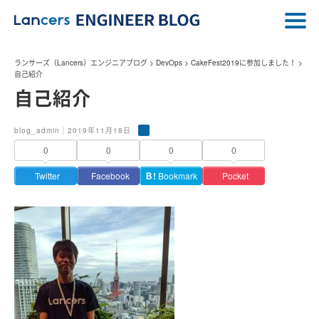
ランサーズ（Lancers）エンジニアブログ
>
DevOps
>
CakeFest2019に参加しました！
>
自己紹介
自己紹介
blog_admin｜2019年11月18日
0
0
0
0
Twitter
Facebook
Ｂ!
Bookmark
Pocket