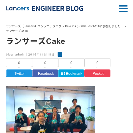
ランサーズ（Lancers）エンジニアブログ
>
DevOps
>
CakeFest2019に参加しました！
>
ランサーズCake
ランサーズCake
blog_admin｜2019年11月18日
0
0
0
0
Twitter
Facebook
Ｂ!
Bookmark
Pocket