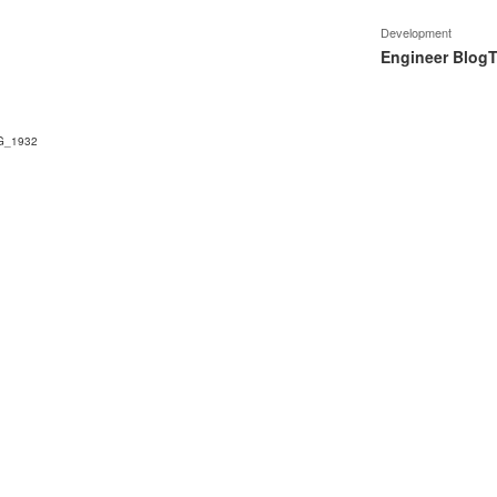
Development
Engineer Blog
T
G_1932