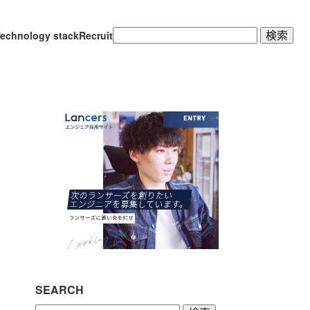
検
echnology stack
Recruit
索:
SEARCH