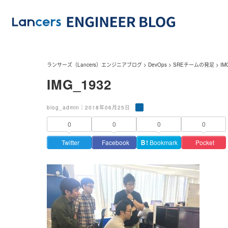
ランサーズ（Lancers）エンジニアブログ
>
DevOps
>
SREチームの発足
>
IM
IMG_1932
blog_admin｜2018年06月25日
0
0
0
0
Twitter
Facebook
Ｂ!
Bookmark
Pocket