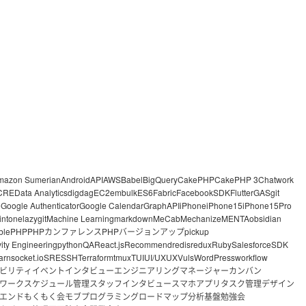
mazon Sumerian
Android
API
AWS
Babel
BigQuery
CakePHP
CakePHP 3
Chatwork
CRE
Data Analytics
digdag
EC2
embulk
ES6
Fabric
FacebookSDK
Flutter
GAS
git
o
Google Authenticator
Google Calendar
GraphAPI
iPhone
iPhone15
iPhone15Pro
intone
lazygit
Machine Learning
markdown
MeCab
Mechanize
MENTA
obsidian
ble
PHP
PHPカンファレンス
PHPバージョンアップ
pickup
vity Engineering
python
QA
React.js
Recommend
redis
redux
Ruby
Salesforce
SDK
arn
socket.io
SRE
SSH
Terraform
tmux
TUI
UI/UX
UX
Vuls
WordPress
workflow
ビリティ
イベント
インタビュー
エンジニアリングマネージャー
カンバン
ワーク
スケジュール管理
スタッフインタビュー
スマホアプリ
タスク管理
デザイン
エンド
もくもく会
モブプログラミング
ロードマップ
分析基盤
勉強会