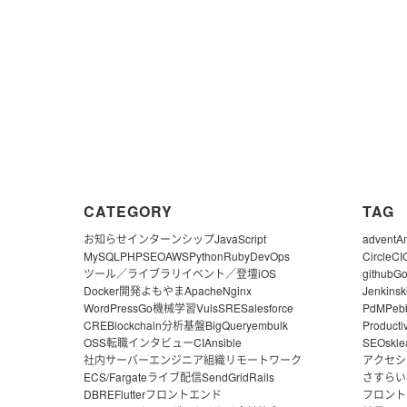
CATEGORY
TAG
お知らせ
インターンシップ
JavaScript
advent
A
MySQL
PHP
SEO
AWS
Python
Ruby
DevOps
CircleCI
ツール／ライブラリ
イベント／登壇
iOS
github
G
Docker
開発よもやま
Apache
Nginx
Jenkins
k
WordPress
Go
機械学習
Vuls
SRE
Salesforce
PdM
Peb
CRE
Blockchain
分析基盤
BigQuery
embulk
Producti
OSS
転職
インタビュー
CI
Ansible
SEO
skle
社内サーバー
エンジニア組織
リモートワーク
アクセシ
ECS/Fargate
ライブ配信
SendGrid
Rails
さすらい
DBRE
Flutter
フロントエンド
フロント