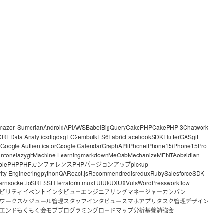
mazon Sumerian
Android
API
AWS
Babel
BigQuery
CakePHP
CakePHP 3
Chatwork
CRE
Data Analytics
digdag
EC2
embulk
ES6
Fabric
FacebookSDK
Flutter
GAS
git
o
Google Authenticator
Google Calendar
GraphAPI
iPhone
iPhone15
iPhone15Pro
intone
lazygit
Machine Learning
markdown
MeCab
Mechanize
MENTA
obsidian
ble
PHP
PHPカンファレンス
PHPバージョンアップ
pickup
vity Engineering
python
QA
React.js
Recommend
redis
redux
Ruby
Salesforce
SDK
arn
socket.io
SRE
SSH
Terraform
tmux
TUI
UI/UX
UX
Vuls
WordPress
workflow
ビリティ
イベント
インタビュー
エンジニアリングマネージャー
カンバン
ワーク
スケジュール管理
スタッフインタビュー
スマホアプリ
タスク管理
デザイン
エンド
もくもく会
モブプログラミング
ロードマップ
分析基盤
勉強会