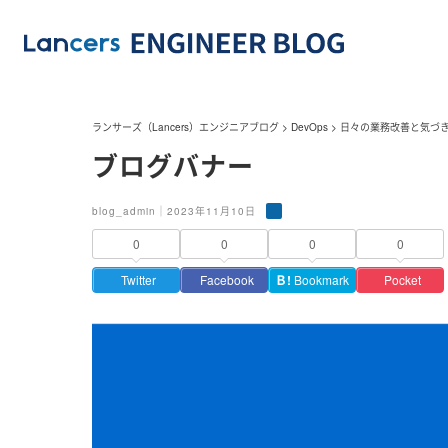
ランサーズ（Lancers）エンジニアブログ
>
DevOps
>
日々の業務改善と気づ
ブログバナー
blog_admin｜2023年11月10日
0
0
0
0
Twitter
Facebook
Ｂ!
Bookmark
Pocket