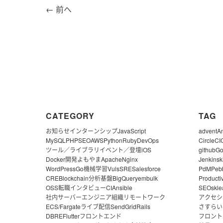
←
前へ
CATEGORY
TAG
お知らせ
インターンシップ
JavaScript
advent
A
MySQL
PHP
SEO
AWS
Python
Ruby
DevOps
CircleCI
ツール／ライブラリ
イベント／登壇
iOS
github
G
Docker
開発よもやま
Apache
Nginx
Jenkins
k
WordPress
Go
機械学習
Vuls
SRE
Salesforce
PdM
Peb
CRE
Blockchain
分析基盤
BigQuery
embulk
Producti
OSS
転職
インタビュー
CI
Ansible
SEO
skle
社内サーバー
エンジニア組織
リモートワーク
アクセシ
ECS/Fargate
ライブ配信
SendGrid
Rails
さすらい
DBRE
Flutter
フロントエンド
フロント