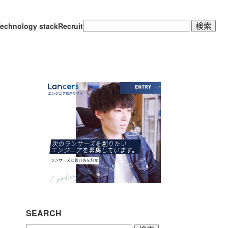
検
echnology stack
Recruit
索:
SEARCH