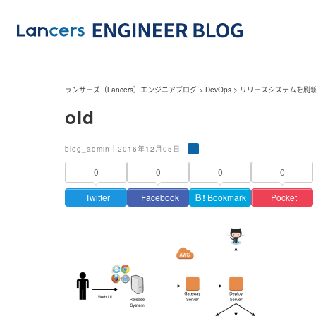
ランサーズ（Lancers）エンジニアブログ
>
DevOps
>
リリースシステムを刷
old
blog_admin｜2016年12月05日
0
0
0
0
Twitter
Facebook
Ｂ!
Bookmark
Pocket