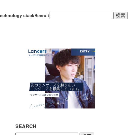
検
echnology stack
Recruit
索:
SEARCH