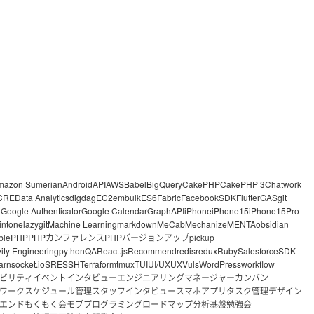
mazon Sumerian
Android
API
AWS
Babel
BigQuery
CakePHP
CakePHP 3
Chatwork
CRE
Data Analytics
digdag
EC2
embulk
ES6
Fabric
FacebookSDK
Flutter
GAS
git
o
Google Authenticator
Google Calendar
GraphAPI
iPhone
iPhone15
iPhone15Pro
intone
lazygit
Machine Learning
markdown
MeCab
Mechanize
MENTA
obsidian
ble
PHP
PHPカンファレンス
PHPバージョンアップ
pickup
vity Engineering
python
QA
React.js
Recommend
redis
redux
Ruby
Salesforce
SDK
arn
socket.io
SRE
SSH
Terraform
tmux
TUI
UI/UX
UX
Vuls
WordPress
workflow
ビリティ
イベント
インタビュー
エンジニアリングマネージャー
カンバン
ワーク
スケジュール管理
スタッフインタビュー
スマホアプリ
タスク管理
デザイン
エンド
もくもく会
モブプログラミング
ロードマップ
分析基盤
勉強会