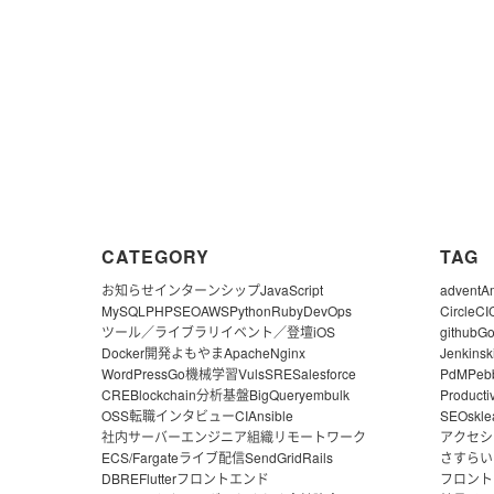
CATEGORY
TAG
お知らせ
インターンシップ
JavaScript
advent
A
MySQL
PHP
SEO
AWS
Python
Ruby
DevOps
CircleCI
ツール／ライブラリ
イベント／登壇
iOS
github
G
Docker
開発よもやま
Apache
Nginx
Jenkins
k
WordPress
Go
機械学習
Vuls
SRE
Salesforce
PdM
Peb
CRE
Blockchain
分析基盤
BigQuery
embulk
Producti
OSS
転職
インタビュー
CI
Ansible
SEO
skle
社内サーバー
エンジニア組織
リモートワーク
アクセシ
ECS/Fargate
ライブ配信
SendGrid
Rails
さすらい
DBRE
Flutter
フロントエンド
フロント