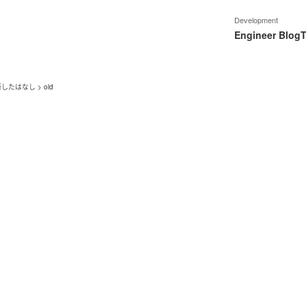
Development
Engineer Blog
T
新したはなし
>
old