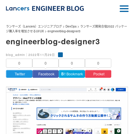
ランサーズ（Lancers）エンジニアブログ
>
DevOps
>
ランサーズ開発合宿2022 パッケー
ジ購入率を増加させるUI/UX
>
engineerblog-designer3
engineerblog-designer3
blog_admin｜2022年11月29日
0
0
0
0
Twitter
Facebook
Ｂ!
Bookmark
Pocket