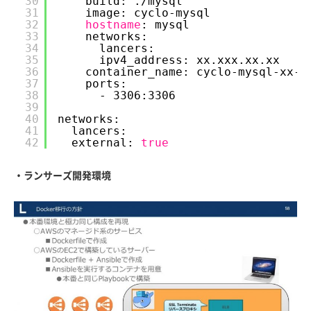
30
build: .
/mysql
31
image: cyclo-mysql
32
hostname
: mysql
33
networks:
34
lancers:
35
ipv4_address: xx.xxx.xx.xx
36
container_name: cyclo-mysql-xx-x
37
ports:
38
- 3306:3306
39
40
networks:
41
lancers:
42
external: 
true
・ランサーズ開発環境