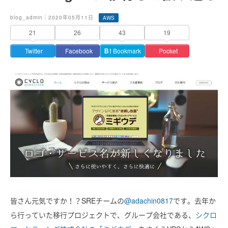
blog_admin｜2020年05月11日
AWS
21
26
43
19
Twitter
Facebook
Ｂ!
Bookmark
Pocket
皆さん元気ですか！？SREチームの
@adachin0817
です。去年か
ら行っていた移行プロジェクトで、グループ会社である、
シクロ