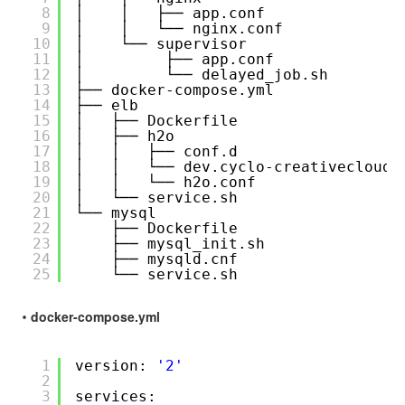
8
│    │   ├── app.conf
9
│    │   └── nginx.conf
10
│    └── supervisor
11
│         ├── app.conf
12
│         └── delayed_job.sh
13
├── docker-compose.yml
14
├── elb
15
│   ├── Dockerfile
16
│   ├── h2o
17
│   │   ├── conf.d
18
│   │   └── dev.cyclo-creativecloud.
19
│   │   └── h2o.conf
20
│   └── service.sh
21
└── mysql
22
├── Dockerfile
23
├── mysql_init.sh
24
├── mysqld.cnf
25
└── service.sh
・docker-compose.yml
1
version: 
'2'
2
3
services: