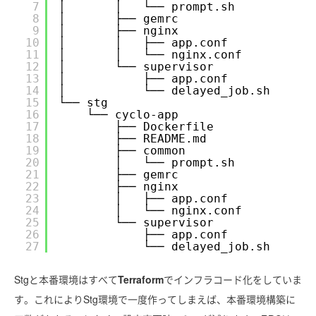
7
│       │   └── prompt.sh
8
│       ├── gemrc
9
│       ├── nginx
10
│       │   ├── app.conf
11
│       │   └── nginx.conf
12
│       └── supervisor
13
│           ├── app.conf
14
│           └── delayed_job.sh
15
└── stg
16
└── cyclo-app
17
├── Dockerfile
18
├── README.md
19
├── common
20
│   └── prompt.sh
21
├── gemrc
22
├── nginx
23
│   ├── app.conf
24
│   └── nginx.conf
25
└── supervisor
26
├── app.conf
27
└── delayed_job.sh
Stgと本番環境はすべて
Terraform
でインフラコード化をしていま
す。これによりStg環境で一度作ってしまえば、本番環境構築に