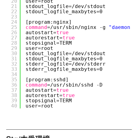
20
user=root
21
stdout_logfile=
/dev/stdout
22
stdout_logfile_maxbytes=0
23
24
[program:nginx]
25
command
=
/usr/sbin/nginx
-g 
"daemon o
26
autostart=
true
27
autorestart=
true
28
stopsignal=TERM
29
user=root
30
stdout_logfile=
/dev/stdout
31
stdout_logfile_maxbytes=0
32
stderr_logfile=
/dev/stderr
33
stderr_logfile_maxbytes=0
34
35
[program:sshd]
36
command
=
/usr/sbin/sshd
-D
37
autostart=
true
38
autorestart=
true
39
stopsignal=TERM
40
user=root