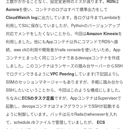
工数がかかることなく、設定変更時のミスが減ります。
RDS
は
Aurora
を使い、コンテナのログはすべて標準出力をして
CloudWatch log
に出力しています。各ログは今までLambdaを
利用してS3に保存していましたが、Pythonのバージョンアップ
対応でメンテをしたくないことから、今回は
Amazon Kinesis
を
利用しました。他にもAppコンテナ以外にコマンドでRDSへ接
続、aws cliの利用や開発者がrails consoleを使いたいため、App
コンテナとまったく同じコンテナであるdevopsコンテナを作成
しました。このコンテナはランサーズの踏み台サーバーからSSH
でログインできるように
VPC Peering
しています(下記図より)。
SSMのセッションマネージャーもありますが、手軽に踏み台から
SSHしたいということから、今回はこのような構成にしました。
ちなみに
ECSのタスク定義
ですが、AppコンテナはSupervisorで
起動し、devopsコンテナはフォアグラウンドでSSHが起動する
ように制御しています。バッチは元々Railsのwheneverを入れ
て、schedule.rbファイルで管理していましたが、
ECS