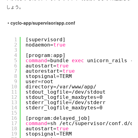
しょう。
・cyclo-app/supervisor/app.conf
1
[supervisord]
2
nodaemon=
true
3
4
[program:app]
5
command
=bundle 
exec
unicorn_rails -c
6
autostart=
true
7
autorestart=
true
8
stopsignal=TERM
9
user=root
10
directory=
/var/www/app/
11
stdout_logfile=
/dev/stdout
12
stdout_logfile_maxbytes=0
13
stderr_logfile=
/dev/stderr
14
stderr_logfile_maxbytes=0
15
16
[program:delayed_job]
17
command
=sh 
/etc/supervisor/conf
.d
/de
18
autostart=
true
19
stopsignal=TERM