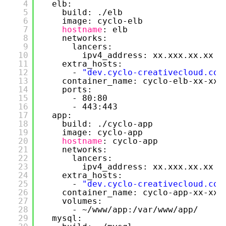
4
elb:
5
build: .
/elb
6
image: cyclo-elb
7
hostname
: elb
8
networks:
9
lancers:
10
ipv4_address: xx.xxx.xx.xx
11
extra_hosts:
12
- 
"dev.cyclo-creativecloud.com
13
container_name: cyclo-elb-xx-xx
14
ports:
15
- 80:80
16
- 443:443
17
app:
18
build: .
/cyclo-app
19
image: cyclo-app
20
hostname
: cyclo-app
21
networks:
22
lancers:
23
ipv4_address: xx.xxx.xx.xx
24
extra_hosts:
25
- 
"dev.cyclo-creativecloud.com
26
container_name: cyclo-app-xx-xx
27
volumes:
28
- ~
/www/app
:
/var/www/app/
29
mysql: