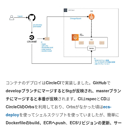
コンテナのデプロイは
CircleCI
で実装しました。
GitHub
で
developブランチにマージするとStgが反映され、masterブラン
チにマージすると本番が反映
されます。
CI
は
rspec
と
CD
は
CircleCIのOrbs
を利用しており、Orbsがなかった頃は
ecs-
deploy
を使ってシェルスクリプトを使っていましたが、簡単に
Dockerfileのbuild、ECRへpush
、
ECSリビジョンの更新、サー