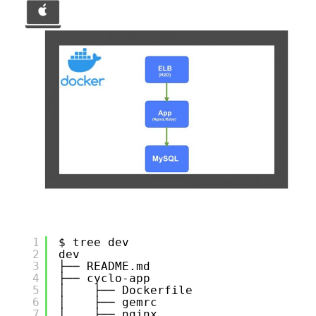
1
$ tree dev
2
dev
3
├── README.md
4
├── cyclo-app
5
│    ├── Dockerfile
6
│    ├── gemrc
7
│    ├── nginx