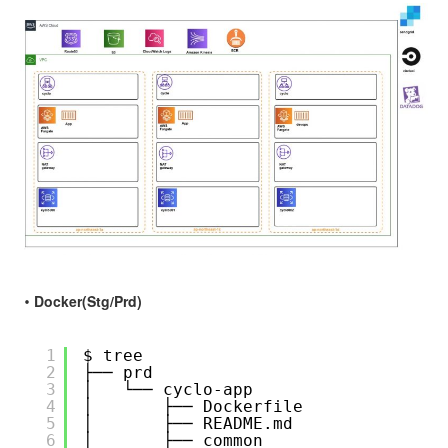
・Docker(Stg/Prd)
1
$ tree
2
├── prd
3
│   └── cyclo-app
4
│       ├── Dockerfile
5
│       ├── README.md
6
│       ├── common