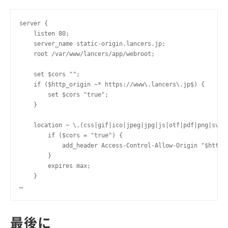
server {

    listen 80;

    server_name static-origin.lancers.jp;

    root /var/www/lancers/app/webroot;

    set $cors "";

    if ($http_origin ~* https://www\.lancers\.jp$) {

        set $cors "true";

    }

    location ~ \.(css|gif|ico|jpeg|jpg|js|otf|pdf|png|svg|s
        if ($cors = "true") {

            add_header Access-Control-Allow-Origin "$http_o
        }

        expires max;

    }

最後に