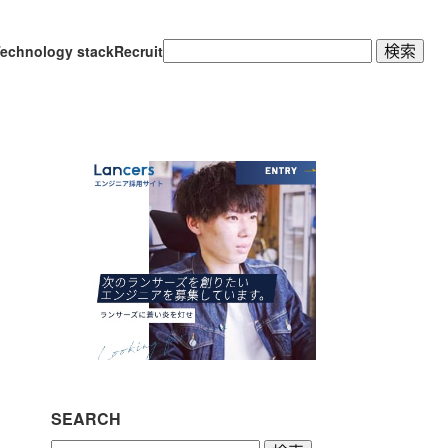
検
echnology stack
Recruit
索:
SEARCH