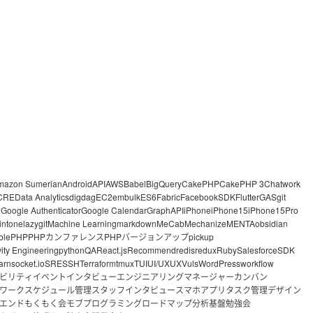
mazon Sumerian
Android
API
AWS
Babel
BigQuery
CakePHP
CakePHP 3
Chatwork
CRE
Data Analytics
digdag
EC2
embulk
ES6
Fabric
FacebookSDK
Flutter
GAS
git
o
Google Authenticator
Google Calendar
GraphAPI
iPhone
iPhone15
iPhone15Pro
intone
lazygit
Machine Learning
markdown
MeCab
Mechanize
MENTA
obsidian
ble
PHP
PHPカンファレンス
PHPバージョンアップ
pickup
vity Engineering
python
QA
React.js
Recommend
redis
redux
Ruby
Salesforce
SDK
arn
socket.io
SRE
SSH
Terraform
tmux
TUI
UI/UX
UX
Vuls
WordPress
workflow
ビリティ
イベント
インタビュー
エンジニアリングマネージャー
カンバン
ワーク
スケジュール管理
スタッフインタビュー
スマホアプリ
タスク管理
デザイン
エンド
もくもく会
モブプログラミング
ロードマップ
分析基盤
勉強会