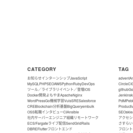
CATEGORY
TAG
お知らせ
インターンシップ
JavaScript
advent
A
MySQL
PHP
SEO
AWS
Python
Ruby
DevOps
CircleCI
ツール／ライブラリ
イベント／登壇
iOS
github
G
Docker
開発よもやま
Apache
Nginx
Jenkins
k
WordPress
Go
機械学習
Vuls
SRE
Salesforce
PdM
Peb
CRE
Blockchain
分析基盤
BigQuery
embulk
Producti
OSS
転職
インタビュー
CI
Ansible
SEO
skle
社内サーバー
エンジニア組織
リモートワーク
アクセシ
ECS/Fargate
ライブ配信
SendGrid
Rails
さすらい
DBRE
Flutter
フロントエンド
フロント