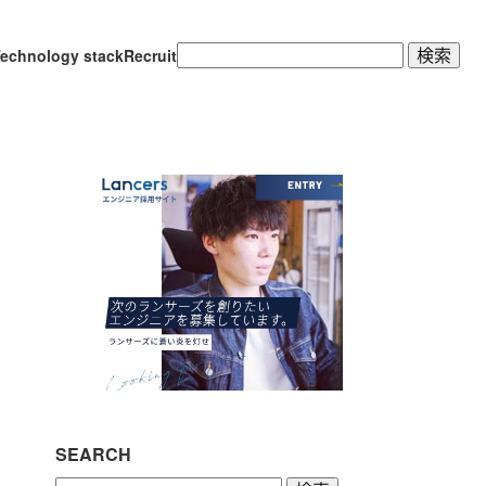
検
echnology stack
Recruit
索:
SEARCH