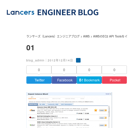
ランサーズ（Lancers）エンジニアブログ
>
AWS
>
AWSのEC2 API Too
01
blog_admin｜2012年12月14日
0
0
0
0
Twitter
Facebook
Ｂ!
Bookmark
Pocket