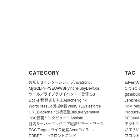
CATEGORY
TAG
お知らせ
インターンシップ
JavaScript
advent
A
MySQL
PHP
SEO
AWS
Python
Ruby
DevOps
CircleCI
ツール／ライブラリ
イベント／登壇
iOS
github
G
Docker
開発よもやま
Apache
Nginx
Jenkins
k
WordPress
Go
機械学習
Vuls
SRE
Salesforce
PdM
Peb
CRE
Blockchain
分析基盤
BigQuery
embulk
Producti
OSS
転職
インタビュー
CI
Ansible
SEO
skle
社内サーバー
エンジニア組織
リモートワーク
アクセシ
ECS/Fargate
ライブ配信
SendGrid
Rails
さすらい
DBRE
Flutter
フロントエンド
フロント