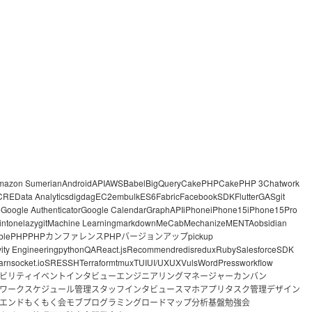
mazon Sumerian
Android
API
AWS
Babel
BigQuery
CakePHP
CakePHP 3
Chatwork
CRE
Data Analytics
digdag
EC2
embulk
ES6
Fabric
FacebookSDK
Flutter
GAS
git
o
Google Authenticator
Google Calendar
GraphAPI
iPhone
iPhone15
iPhone15Pro
intone
lazygit
Machine Learning
markdown
MeCab
Mechanize
MENTA
obsidian
ble
PHP
PHPカンファレンス
PHPバージョンアップ
pickup
vity Engineering
python
QA
React.js
Recommend
redis
redux
Ruby
Salesforce
SDK
arn
socket.io
SRE
SSH
Terraform
tmux
TUI
UI/UX
UX
Vuls
WordPress
workflow
ビリティ
イベント
インタビュー
エンジニアリングマネージャー
カンバン
ワーク
スケジュール管理
スタッフインタビュー
スマホアプリ
タスク管理
デザイン
エンド
もくもく会
モブプログラミング
ロードマップ
分析基盤
勉強会