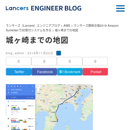
ランサーズ（Lancers）エンジニアブログ
>
AWS
>
ランサーズ開発合宿2019 Amazon
Sumerianで3D受付システムを作る
>
城ヶ崎までの地図
城ヶ崎までの地図
blog_admin｜2019年11月20日
0
0
0
0
Twitter
Facebook
Ｂ!
Bookmark
Pocket