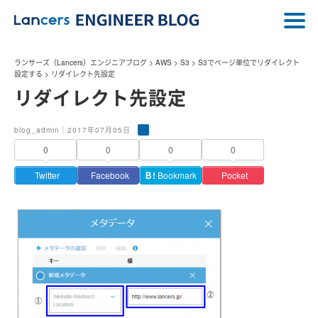
ランサーズ（Lancers）エンジニアブログ
>
AWS
>
S3
>
S3でページ単位でリダイレクト
設定する
>
リダイレクト先設定
リダイレクト先設定
blog_admin｜2017年07月05日
0
0
0
0
Twitter
Facebook
Ｂ!
Bookmark
Pocket